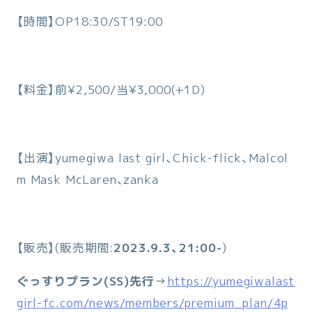
【時間】OP18:30/ST19:00
【料金】前¥2,500/当¥3,000(+1D)
【出演】yumegiwa last girl、Chick-flick、Malcol
m Mask McLaren、zanka
【販売】(販売期間:
2023.9.3、21:00-
)
ぐっすりプラン(SS)先行
→
https://yumegiwalast
girl-fc.com/news/members/premium_plan/4p