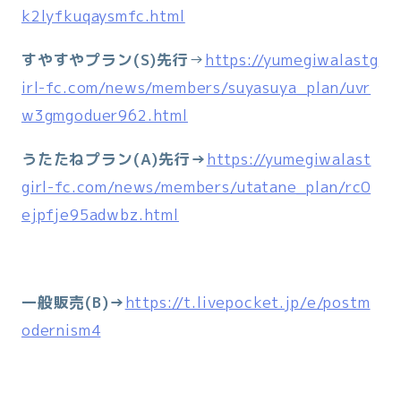
k2lyfkuqaysmfc.html
すやすやプラン(S)先行
→
https://yumegiwalastg
irl-fc.com/news/members/suyasuya_plan/uvr
w3gmgoduer962.html
うたたねプラン(A)先行→
https://yumegiwalast
girl-fc.com/news/members/utatane_plan/rc0
ejpfje95adwbz.html
一般販売(B)→
https://t.livepocket.jp/e/postm
odernism4